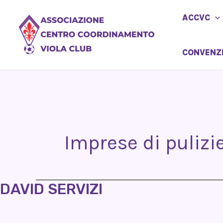
Vai
ACCVC
al
contenuto
CONVENZ
Imprese di pulizi
DAVID SERVIZI
DAVID
SERVIZI