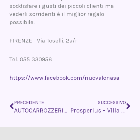
soddisfare i gusti dei piccoli clienti ma
vederli sorridenti è il miglior regalo
possibile.
FIRENZE Via Toselli. 2a/r
Tel. 055 330956
https://www.facebook.com/nuovalonasa
Precedente
Su
PRECEDENTE
SUCCESSIVO
AUTOCARROZZERIA SESTESE
Prosperius – Villa Cherubini