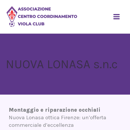
Vai
MAI
al
contenuto
ME
NUOVA LONASA s.n.c
Montaggio e riparazione occhiali
Nuova Lonasa ottica Firenze: un’offerta
commerciale d’eccellenza