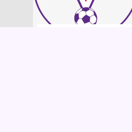
7 anni di mediocrità
Direttore Fabio Paratici, a
dicembre scorso mentre Lei
stava accordandosi con il
Presidente Rocco Commisso
per arrivare alla Fiorentina,
l’Associazione Centro
Coordinamento Viola Club a ...
LEGGI TUTTO