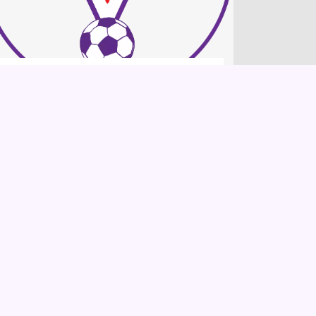
ORA BASTA!
ORA BASTA !!! Riteniamo
opportuno intervenire per far
conoscere al popolo viola il
punto di vista dei club
organizzati sulla situazione
attuale della Fiorentina. Non ...
LEGGI TUTTO