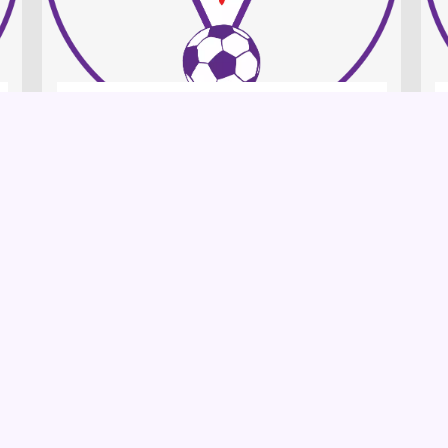
Buon viaggio Presidente
Ora tutto è maledettamente
chiaro. Tutto ha una logica e
una ragione. Quel silenzio,
quelle voci che circolavano
insistentemente sulle
condizioni di salute ...
LEGGI TUTTO