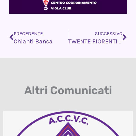
Precedente
Su
PRECEDENTE
SUCCESSIVO
Chianti Banca
TWENTE FIORENTINA Informazioni per i tifosi
Altri Comunicati