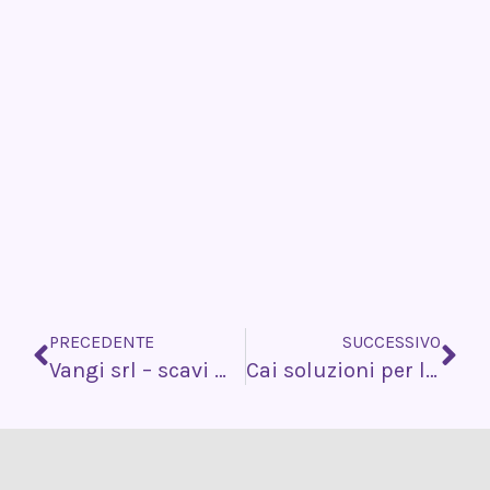
Precedente
Su
PRECEDENTE
SUCCESSIVO
Vangi srl – scavi movimento terra
Cai soluzioni per l’udito